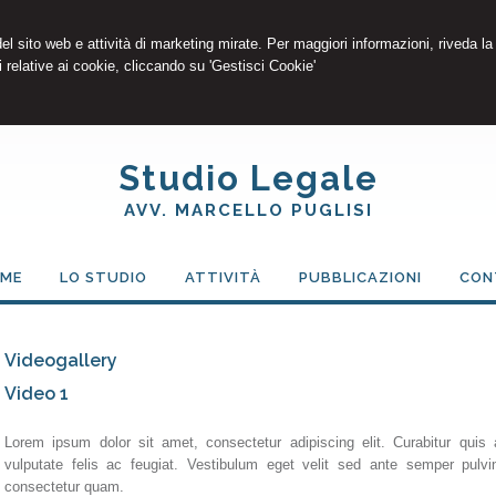
 del sito web e attività di marketing mirate. Per maggiori informazioni, riveda la
 relative ai cookie, cliccando su 'Gestisci Cookie'
Studio Legale
AVV. MARCELLO PUGLISI
ME
LO STUDIO
ATTIVITÀ
PUBBLICAZIONI
CON
Videogallery
Video 1
Lorem ipsum dolor sit amet, consectetur adipiscing elit. Curabitur quis a
vulputate felis ac feugiat. Vestibulum eget velit sed ante semper pulvin
consectetur quam.