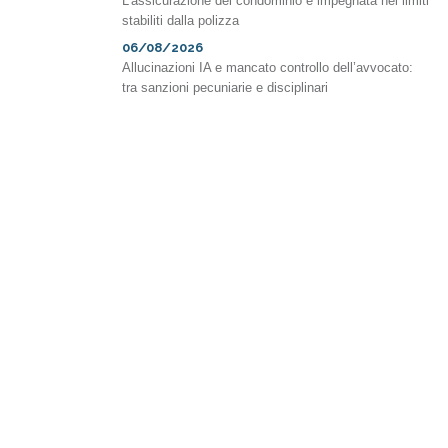
L’assicurazione del condominio è impegnata nei limiti
stabiliti dalla polizza
06/08/2026
Allucinazioni IA e mancato controllo dell’avvocato:
tra sanzioni pecuniarie e disciplinari