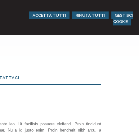
ACCETTA TUTTI
RIFIUTA TUTTI
GESTISCI
COOKIE
TATTACI
nte leo. Ut facilisis posuere eleifend. Proin tincidunt
ar. Nulla id justo enim. Proin hendrerit nibh arcu, a