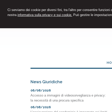
Ci serviamo dei cookie per diversi fini, tra l'altro per consentire funzioni
nostra
informativa sulla privacy e sui cookie.
Può gestire le impostazioni
HO
News Giuridiche
06/08/2026
Accesso a immagini di videosorveglianza e privacy:
la necessità di una procura specifica
06/08/2026