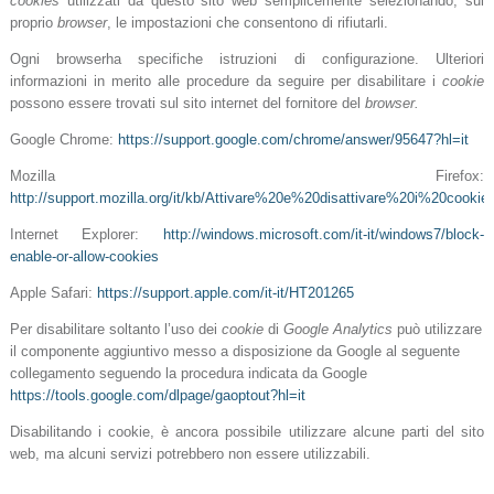
cookies
utilizzati da questo sito web semplicemente selezionando, sul
proprio
browser
, le impostazioni che consentono di rifiutarli.
Ogni browserha specifiche istruzioni di configurazione. Ulteriori
informazioni in merito alle procedure da seguire per disabilitare i
cookie
possono essere trovati sul sito internet del fornitore del
browser.
Google Chrome:
https://support.google.com/chrome/answer/95647?hl=it
Mozilla Firefox:
http://support.mozilla.org/it/kb/Attivare%20e%20disattivare%20i%20cookie
Internet Explorer:
http://windows.microsoft.com/it-it/windows7/block-
enable-or-allow-cookies
Apple Safari:
https://support.apple.com/it-it/HT201265
Per disabilitare soltanto l’uso dei
cookie
di
Google Analytics
può utilizzare
il componente aggiuntivo messo a disposizione da Google al seguente
collegamento seguendo la procedura
indicata da Google
https://tools.google.com/dlpage/gaoptout?hl=it
Disabilitando i cookie, è ancora possibile utilizzare alcune parti del sito
web, ma alcuni servizi potrebbero non essere utilizzabili.