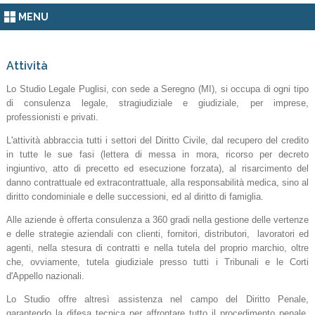
MENU
Attività
Lo Studio Legale Puglisi, con sede a Seregno (MI), si occupa di ogni tipo
di consulenza legale, stragiudiziale e giudiziale, per imprese,
professionisti e privati.
L'attività abbraccia tutti i settori del Diritto Civile, dal recupero del credito
in tutte le sue fasi (lettera di messa in mora, ricorso per decreto
ingiuntivo, atto di precetto ed esecuzione forzata), al risarcimento del
danno contrattuale ed extracontrattuale, alla responsabilità medica, sino al
diritto condominiale e delle successioni, ed al diritto di famiglia.
Alle aziende è offerta consulenza a 360 gradi nella gestione delle vertenze
e delle strategie aziendali con clienti, fornitori, distributori, lavoratori ed
agenti, nella stesura di contratti e nella tutela del proprio marchio, oltre
che, ovviamente, tutela giudiziale presso tutti i Tribunali e le Corti
d'Appello nazionali.
Lo Studio offre altresì assistenza nel campo del Diritto Penale,
garantendo la difesa tecnica per affrontare tutto il procedimento penale,